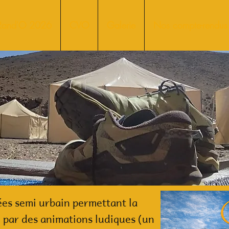
Rand'O 2026
CVO
Galerie
Nos compte-rendus
es semi urbain permettant la
n par des animations ludiques (un